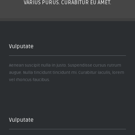
VARIUS PURUS. CURABITUR EU AMET.
Vulputate
Aenean suscipit nulla in justo. Suspendisse cursus rutrum
augue. Nulla tincidunt tincidunt mi. Curabitur iaculis, lorem
vel rhoncus faucibus.
Vulputate